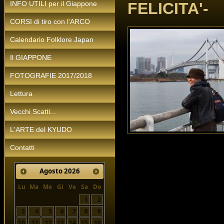
INFO UTILI per il Giappone
FELICITA'-
CORSI di tiro con l'ARCO
Calendario Folklore Japan
Il GIAPPONE
FOTOGRAFIE 2017/2018
Lettura
Vecchi Scatti...
L'ARTE del KYUDO
Contatti
Agosto
2026
Lu
Ma
Me
Gi
Ve
Sa
Do
1
2
3
4
5
6
7
8
9
10
11
12
13
14
15
16