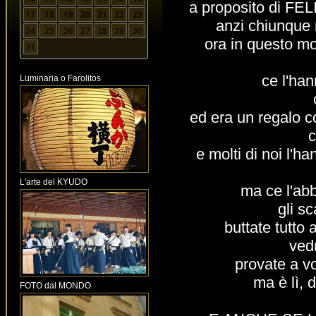
a proposito di F
17
18
19
20
21
22
23
anzi chiunque 
24
25
26
27
28
29
30
ora in questo mo
31
ce l'ha
Luminaria o Farolitos
ed era un regalo c
c
e molti di noi l'
L'arte del KYUDO
ma ce l'abb
gli sc
buttate tutto 
ved
provate a vo
ma è lì,
FOTO dal MONDO