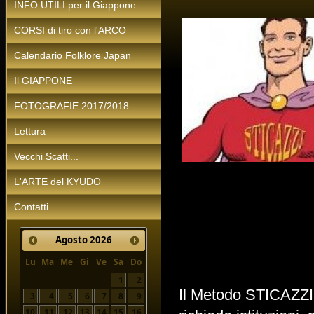
INFO UTILI per il Giappone
CORSI di tiro con l'ARCO
Calendario Folklore Japan
Il GIAPPONE
FOTOGRAFIE 2017/2018
Lettura
Vecchi Scatti...
L'ARTE del KYUDO
Contatti
Agosto
2026
Lu
Ma
Me
Gi
Ve
Sa
Do
1
2
Il Metodo STICAZZI 
3
4
5
6
7
8
9
10
11
12
13
14
15
16