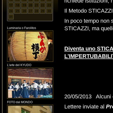
richiede istituzioni, 
17
18
19
20
21
22
23
Il Metodo STICAZZI 
24
25
26
27
28
29
30
31
In poco tempo non si
STICAZZI, ma quello
Luminaria o Farolitos
Diventa uno STIC
L'IMPERTUBABILI
L'arte del KYUDO
20/05/2013 Alcuni 
FOTO dal MONDO
Lettere inviate al
Pr